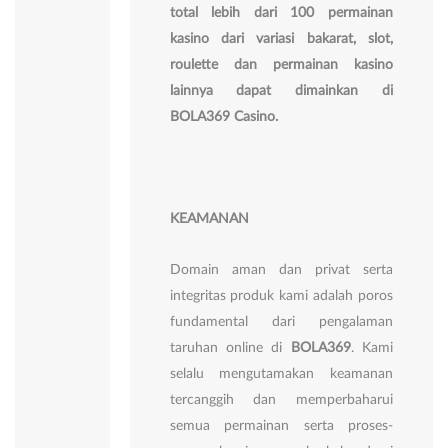
total lebih dari 100 permainan
kasino dari variasi bakarat, slot,
roulette dan permainan kasino
lainnya dapat dimainkan di
BOLA369
Casino.
KEAMANAN
Domain aman dan privat serta
integritas produk kami adalah poros
fundamental dari pengalaman
taruhan online di
BOLA369
. Kami
selalu mengutamakan keamanan
tercanggih dan memperbaharui
semua permainan serta proses-