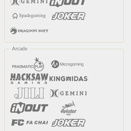
Arcade