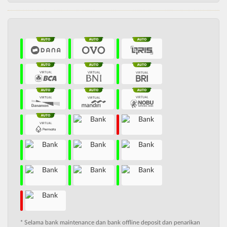
* Selama bank maintenance dan bank offline deposit dan penarikan