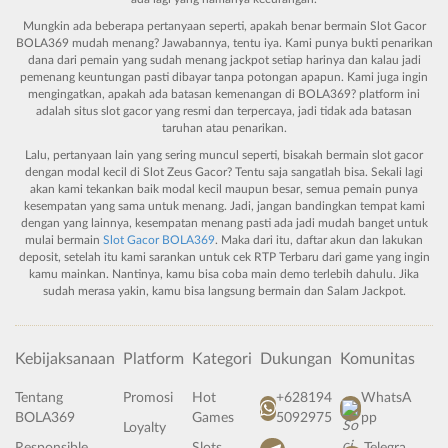
Mungkin ada beberapa pertanyaan seperti, apakah benar bermain
Slot Gacor
BOLA369
mudah menang? Jawabannya, tentu iya. Kami punya bukti penarikan
dana dari pemain yang sudah menang jackpot setiap harinya dan kalau jadi
pemenang keuntungan pasti dibayar tanpa potongan apapun. Kami juga ingin
mengingatkan, apakah ada batasan kemenangan di BOLA369? platform ini
adalah situs slot gacor yang resmi dan terpercaya, jadi tidak ada batasan
taruhan atau penarikan.
Lalu, pertanyaan lain yang sering muncul seperti, bisakah bermain slot gacor
dengan modal kecil di
Slot Zeus Gacor
? Tentu saja sangatlah bisa. Sekali lagi
akan kami tekankan baik modal kecil maupun besar, semua pemain punya
kesempatan yang sama untuk menang. Jadi, jangan bandingkan tempat kami
dengan yang lainnya, kesempatan menang pasti ada jadi mudah banget untuk
mulai bermain
Slot Gacor BOLA369
. Maka dari itu, daftar akun dan lakukan
deposit, setelah itu kami sarankan untuk cek RTP Terbaru dari game yang ingin
kamu mainkan. Nantinya, kamu bisa coba main demo terlebih dahulu. Jika
sudah merasa yakin, kamu bisa langsung bermain dan Salam Jackpot.
Kebijaksanaan
Platform
Kategori
Dukungan
Komunitas
Tentang
Promosi
Hot
+628194
WhatsA
BOLA369
Games
5092975
pp
Loyalty