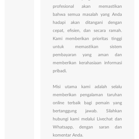
profesional akan memastikan
bahwa semua masalah yang Anda
hadapi akan ditangani dengan
cepat, efisien, dan secara ramah.
Kami memberikan prioritas tinggi
untuk memastikan sistem
pembayaran yang aman dan
memberikan kerahasiaan informasi
pribadi.
Misi utama kami adalah selalu
memberikan pengalaman taruhan
online terbaik bagi pemain yang
bertanggung jawab. Silahkan
hubungi kami melalui Livechat dan
Whatsapp, dengan saran dan
komentar Anda.