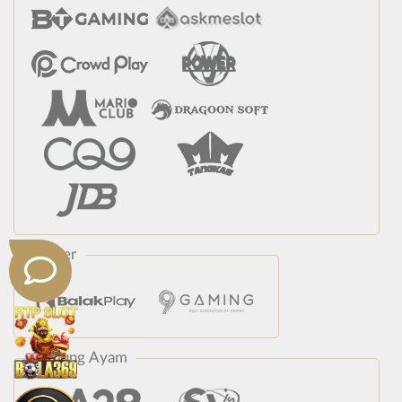
Poker
Sabung Ayam