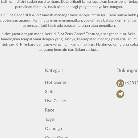
 jadi main di sini sudah pasti tentram. Data pribadi kamu juga akan benar-benar terj
permainan fair play, tidak akan ada lagi yang namanya kecurangan.
main
Slot Gacor BOLA369
mudah menang? Jawabannya, tentu iya. Kami punya bukti p
pa potongan apapun. Kami juga ingin mengingatkan, apakah ada batasan kemenangan di
terpercaya, jadi tidak ada batasan taruhan atau penarikan.
ain slot gacor dengan modal kecil di
Slot Zeus Gacor
? Tentu saja sangatlah bisa. Seka
 bandingkan tempat kami dengan yang lainnya, kesempatan menang pasti ada jadi m
n untuk cek RTP Terbaru dari game yang ingin kamu mainkan. Nantinya, kamu bisa cob
langsung bermain dan Salam Jackpot.
Kategori
Dukunga
Hot Games
+6281
Slots
Live Casino
Race
Togel
Olahraga
Crash Game