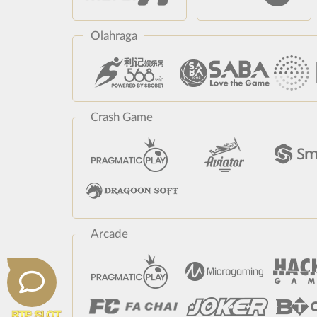
Olahraga
Crash Game
Arcade