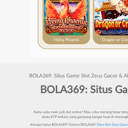
Flying Phoenix
Dragon or Cra
BOLA369: Situs Game Slot Zeus Gacor & 
BOLA369: Situs Ga
Kamu suka main judi slot online? Mau coba menang besar den
akses RTP terbaru yang gampang banget buat di menan
Kenapa harus BOLA369? Karena BOLA369
Situs Slot Zeus Gaco