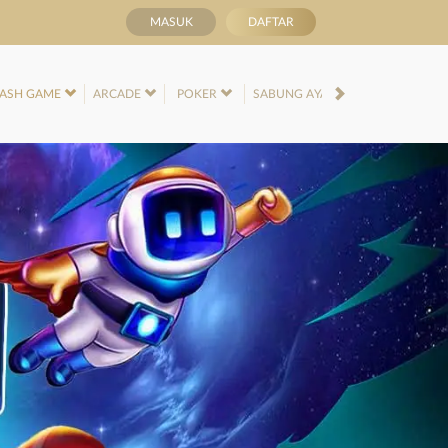
MASUK
DAFTAR
PROMOSI
ASH GAME
ARCADE
POKER
SABUNG AYAM