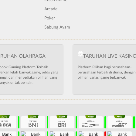
Arcade
Poker
Sabung Ayam
ARUHAN OLAHRAGA
TARUHAN LIVE KASIN
book Gaming Platform Terbaik
Platform Pilihan bagi perusahaan-
rkan lebih banyak game, odds yang
perusahaan terbaik di dunia, dengan
tinggi, dan menyediakan pilihan yang
pilihan variasi game terbanyak
banyak untuk pemain.