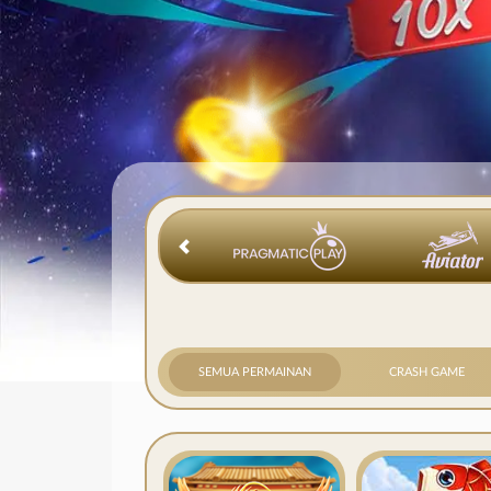
SEMUA PERMAINAN
CRASH GAME