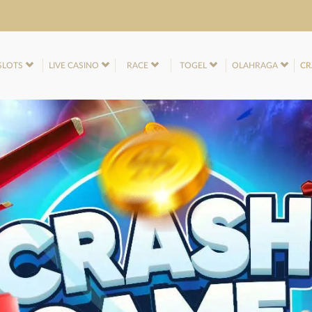
SLOTS
LIVE CASINO
RACE
TOGEL
OLAHRAGA
CR