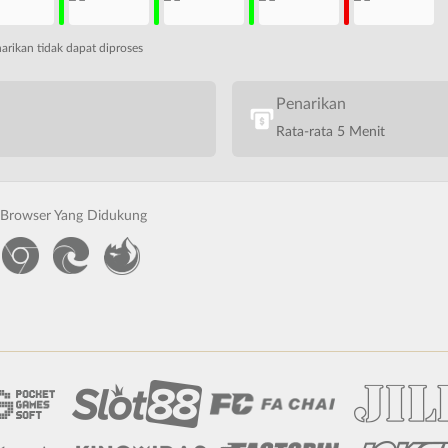
arikan tidak dapat diproses
Penarikan
Rata-rata 5 Menit
Browser Yang Didukung