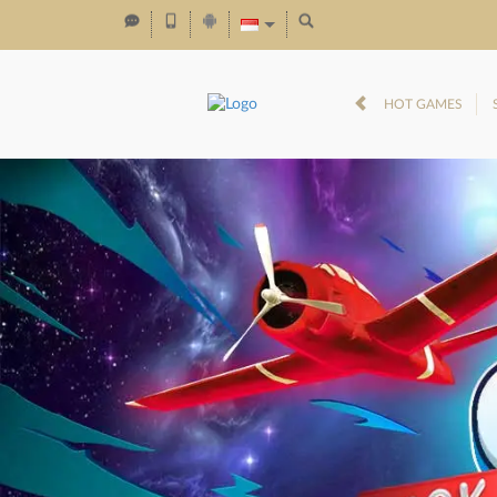
HOT GAMES