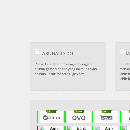
TARUHAN SLOT
T
Penyedia slot online dengan beragam
Sports
pilihan game menarik yang memudahkan
menawa
pemain untuk mencapai jackpot
lebih 
lebih 