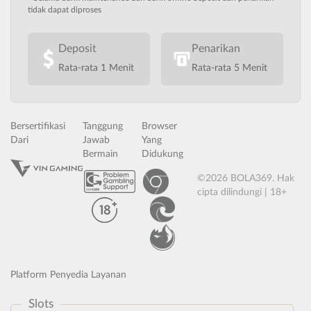
tidak dapat diproses
Deposit
Penarikan
Rata-rata 1 Menit
Rata-rata 5 Menit
Bersertifikasi
Tanggung
Browser
Dari
Jawab
Yang
Bermain
Didukung
©2026 BOLA369. Hak
cipta dilindungi | 18+
Platform Penyedia Layanan
Slots