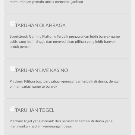
memudahkan pemain untuk mencapai jackpot
TARUHAN OLAHRAGA
Sportsbook Gaming Platform Terbaik menawarkan lebih banyak game,
odds yang lebih tinggi, dan menyediakan pilihan yang lebih banyak
untuk pemain.
TARUHAN LIVE KASINO
Platform Pilihan bagi perusahaan-perusahaan terbaik di dunia, dengan
pilihan variasi game terbanyak
TARUHAN TOGEL
Platform togel yang menarik dari perusahan terbaik di dunia yang
menawarkan hadiah kemenangan besar