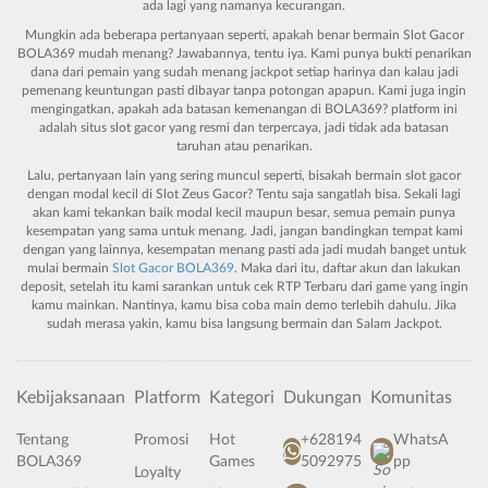
ada lagi yang namanya kecurangan.
Mungkin ada beberapa pertanyaan seperti, apakah benar bermain
Slot Gacor
BOLA369
mudah menang? Jawabannya, tentu iya. Kami punya bukti penarikan
dana dari pemain yang sudah menang jackpot setiap harinya dan kalau jadi
pemenang keuntungan pasti dibayar tanpa potongan apapun. Kami juga ingin
mengingatkan, apakah ada batasan kemenangan di BOLA369? platform ini
adalah situs slot gacor yang resmi dan terpercaya, jadi tidak ada batasan
taruhan atau penarikan.
Lalu, pertanyaan lain yang sering muncul seperti, bisakah bermain slot gacor
dengan modal kecil di
Slot Zeus Gacor
? Tentu saja sangatlah bisa. Sekali lagi
akan kami tekankan baik modal kecil maupun besar, semua pemain punya
kesempatan yang sama untuk menang. Jadi, jangan bandingkan tempat kami
dengan yang lainnya, kesempatan menang pasti ada jadi mudah banget untuk
mulai bermain
Slot Gacor BOLA369
. Maka dari itu, daftar akun dan lakukan
deposit, setelah itu kami sarankan untuk cek RTP Terbaru dari game yang ingin
kamu mainkan. Nantinya, kamu bisa coba main demo terlebih dahulu. Jika
sudah merasa yakin, kamu bisa langsung bermain dan Salam Jackpot.
Kebijaksanaan
Platform
Kategori
Dukungan
Komunitas
Tentang
Promosi
Hot
+628194
WhatsA
BOLA369
Games
5092975
pp
Loyalty