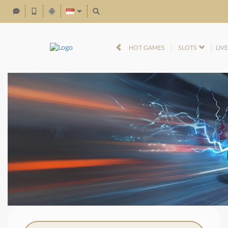
HOT GAMES
SLOTS
LIV