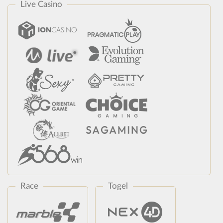
Live Casino
Race
Togel