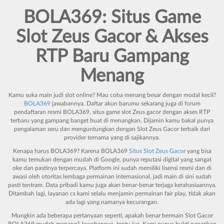
BOLA369: Situs Game
Slot Zeus
Gacor
&
Akses
RTP
Baru
Gampang
Menang
Kamu suka main judi slot online? Mau coba menang besar dengan modal kecil?
BOLA369
jawabannya. Daftar akun barumu sekarang juga di forum
pendaftaran resmi BOLA369, situs game slot Zeus gacor dengan akses RTP
terbaru yang gampang banget buat di menangkan. Dijamin kamu bakal punya
pengalaman seru dan menguntungkan dengan
Slot Zeus Gacor
terbaik dari
provider ternama yang di sajikannya.
Kenapa harus BOLA369? Karena BOLA369
Situs Slot Zeus Gacor
yang bisa
kamu temukan dengan mudah di Google, punya reputasi digital yang sangat
oke dan pastinya terpercaya. Platform ini sudah memiliki lisensi resmi dan di
awasi oleh otoritas lembaga permainan internasional, jadi main di sini sudah
pasti tentram. Data pribadi kamu juga akan benar-benar terjaga kerahasiaannya.
Ditambah lagi, layanan cs kami selalu menjamin permainan fair play, tidak akan
ada lagi yang namanya kecurangan.
Mungkin ada beberapa pertanyaan seperti, apakah benar bermain
Slot Gacor
BOLA369
mudah menang? Jawabannya, tentu iya. Kami punya bukti penarikan