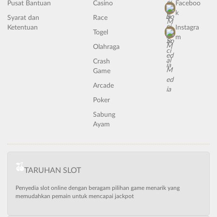
Pusat Bantuan
Casino
Faceboo
k
Syarat dan
Race
Ketentuan
Instagra
Togel
m
Olahraga
Crash
Game
Arcade
Poker
Sabung
Ayam
TARUHAN SLOT
Penyedia slot online dengan beragam pilihan game menarik yang
memudahkan pemain untuk mencapai jackpot