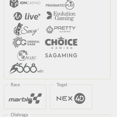
Race
Togel
Olahraga