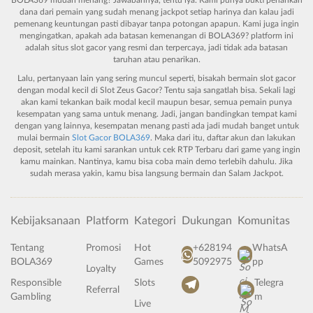
dana dari pemain yang sudah menang jackpot setiap harinya dan kalau jadi
pemenang keuntungan pasti dibayar tanpa potongan apapun. Kami juga ingin
mengingatkan, apakah ada batasan kemenangan di BOLA369? platform ini
adalah situs slot gacor yang resmi dan terpercaya, jadi tidak ada batasan
taruhan atau penarikan.
Lalu, pertanyaan lain yang sering muncul seperti, bisakah bermain slot gacor
dengan modal kecil di
Slot Zeus Gacor
? Tentu saja sangatlah bisa. Sekali lagi
akan kami tekankan baik modal kecil maupun besar, semua pemain punya
kesempatan yang sama untuk menang. Jadi, jangan bandingkan tempat kami
dengan yang lainnya, kesempatan menang pasti ada jadi mudah banget untuk
mulai bermain
Slot Gacor BOLA369
. Maka dari itu, daftar akun dan lakukan
deposit, setelah itu kami sarankan untuk cek RTP Terbaru dari game yang ingin
kamu mainkan. Nantinya, kamu bisa coba main demo terlebih dahulu. Jika
sudah merasa yakin, kamu bisa langsung bermain dan Salam Jackpot.
Kebijaksanaan
Platform
Kategori
Dukungan
Komunitas
Tentang
Promosi
Hot
+628194
WhatsA
BOLA369
Games
5092975
pp
Loyalty
Responsible
Slots
Telegra
Referral
Gambling
m
Live