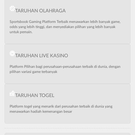
TARUHAN OLAHRAGA
Sportsbook Gaming Platform Terbaik menawarkan lebih banyak game,
odds yang lebih tinggi, dan menyediakan pilihan yang lebih banyak
untuk pemain.
TARUHAN LIVE KASINO
Platform Pilihan bagi perusahaan-perusahaan terbaik di dunia, dengan
pilihan variasi game terbanyak
TARUHAN TOGEL
Platform togel yang menarik dari perusahan terbaik di dunia yang
menawarkan hadiah kemenangan besar