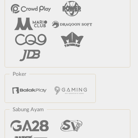
Poker
Sabung Ayam