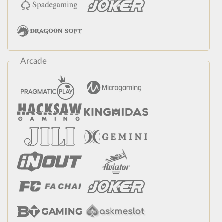
Arcade