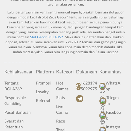
taruhan atau penarikan.
Lalu, pertanyaan lain yang sering muncul seperti, bisakah bermain slot gacor
dengan modal kecil di
Slot Zeus Gacor
? Tentu saja sangatlah bisa. Sekali lagi
akan kami tekankan baik modal kecil maupun besar, semua pemain punya
kesempatan yang sama untuk menang. Jadi, jangan bandingkan tempat kami
dengan yang lainnya, kesempatan menang pasti ada jadi mudah banget untuk
mulai bermain
Slot Gacor BOLA369
. Maka dari itu, daftar akun dan lakukan
deposit, setelah itu kami sarankan untuk cek RTP Terbaru dari game yang ingin
kamu mainkan. Nantinya, kamu bisa coba main demo terlebih dahulu. Jika
sudah merasa yakin, kamu bisa langsung bermain dan Salam Jackpot.
Kebijaksanaan
Platform
Kategori
Dukungan
Komunitas
Tentang
Promosi
Hot
+628194
WhatsA
BOLA369
Games
5092975
pp
Loyalty
Responsible
Slots
Telegra
Referral
Gambling
m
Live
Pusat Bantuan
Casino
Faceboo
k
Syarat dan
Race
Ketentuan
Instagra
Togel