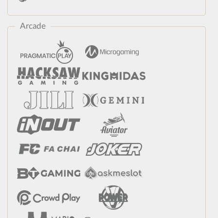
Arcade