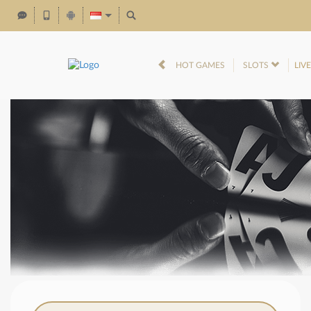
HOT GAMES
SLOTS
LIV