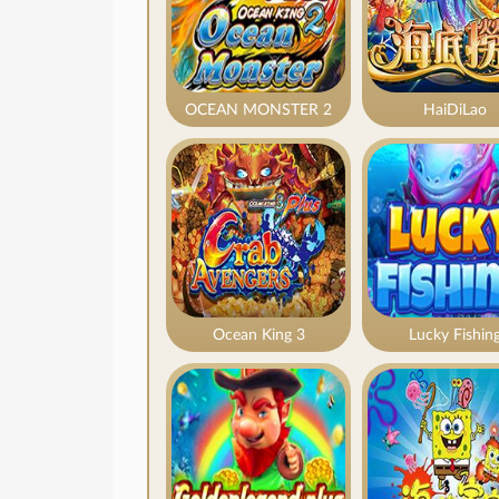
OCEAN MONSTER 2
HaiDiLao
Ocean King 3
Lucky Fishin