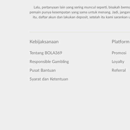
Lalu, pertanyaan lain yang sering muncul seperti, bisakah berm
pemain punya kesempatan yang sama untuk menang. Jadi, jangan
itu, daftar akun dan lakukan deposit, setelah itu kami saranka
Kebijaksanaan
Platform
Tentang BOLA369
Promosi
Responsible Gambling
Loyalty
Pusat Bantuan
Referral
Syarat dan Ketentuan