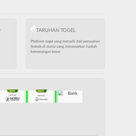
O
TARUHAN TOGEL
Platform togel yang menarik dari perusahan
terbaik di dunia yang menawarkan hadiah
kemenangan besar