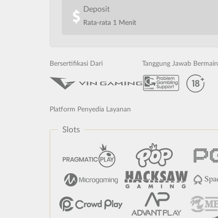
Deposit
Rata-rata 1 Menit
Bersertifikasi Dari
Tanggung Jawab Bermain
Platform Penyedia Layanan
Slots