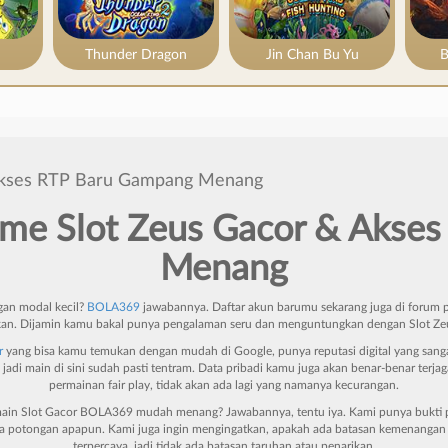
Thunder Dragon
Jin Chan Bu Yu
B
Akses RTP Baru Gampang Menang
me Slot Zeus
Gacor
&
Akses
Menang
gan modal kecil?
BOLA369
jawabannya. Daftar akun barumu sekarang juga di forum 
gkan. Dijamin kamu bakal punya pengalaman seru dan menguntungkan dengan
Slot Z
r
yang bisa kamu temukan dengan mudah di Google, punya reputasi digital yang sangat 
 jadi main di sini sudah pasti tentram. Data pribadi kamu juga akan benar-benar terj
permainan fair play, tidak akan ada lagi yang namanya kecurangan.
main
Slot Gacor BOLA369
mudah menang? Jawabannya, tentu iya. Kami punya bukti p
pa potongan apapun. Kami juga ingin mengingatkan, apakah ada batasan kemenangan di
terpercaya, jadi tidak ada batasan taruhan atau penarikan.