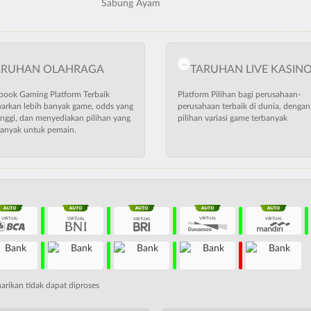
Sabung Ayam
ARUHAN OLAHRAGA
TARUHAN LIVE KASIN
book Gaming Platform Terbaik
Platform Pilihan bagi perusahaan-
rkan lebih banyak game, odds yang
perusahaan terbaik di dunia, dengan
tinggi, dan menyediakan pilihan yang
pilihan variasi game terbanyak
banyak untuk pemain.
arikan tidak dapat diproses