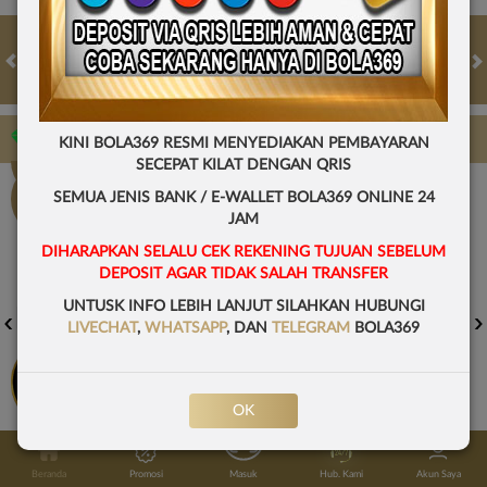
HOT GAMES
SLOTS
LIVE CASINO
RACE
TOGEL
OL
Game Populer
KINI BOLA369 RESMI MENYEDIAKAN PEMBAYARAN
SECEPAT KILAT DENGAN QRIS
SEMUA JENIS BANK / E-WALLET BOLA369 ONLINE 24
JAM
DIHARAPKAN SELALU CEK REKENING TUJUAN SEBELUM
DEPOSIT AGAR TIDAK SALAH TRANSFER
GATES OF OLYMPUS POP
TREASURES OF AZTEC
FORTUNE GARUDA 1000
UNTUSK INFO LEBIH LANJUT SILAHKAN HUBUNGI
LIVECHAT
,
WHATSAPP
, DAN
TELEGRAM
BOLA369
OK
FORTUNE GEMS 500
MAHJONG WAYS
GATES OF OLYMPUS 1000
Beranda
Promosi
Masuk
Hub. Kami
Akun Saya